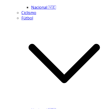
Nacional 🇻🇪
Ciclismo
Fútbol