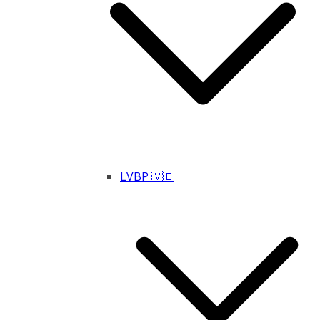
LVBP 🇻🇪