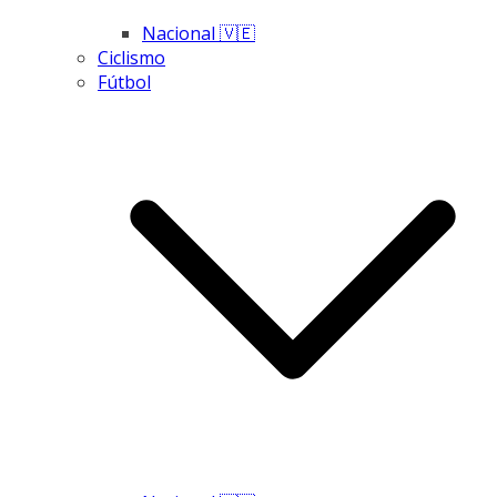
Nacional 🇻🇪
Ciclismo
Fútbol