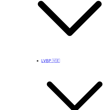
LVBP 🇻🇪