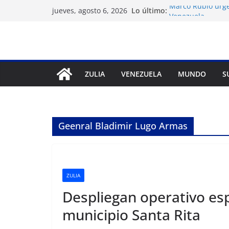
Saltar
Lo último:
Marco Rubio urge
jueves, agosto 6, 2026
al
Venezuela
Liga FutVe: Rayo
contenido
Diana Sanoja: La 
exterior
Hallan el cuerpo 
avalancha en Pak
ZULIA
VENEZUELA
MUNDO
S
Machado exige un
diálogo
Geenral Bladimir Lugo Armas
ZULIA
Despliegan operativo esp
municipio Santa Rita