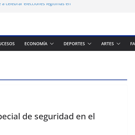
 a celebrar elecciones legítimas en
 Zuliano busca redimirse en su feudo
consagración del talento venezolano en el
del montañista Nirmal Purja tras
istán
UCESOS
ECONOMÍA
DEPORTES
ARTES
F
 cronograma electoral a la mesa de
ecial de seguridad en el