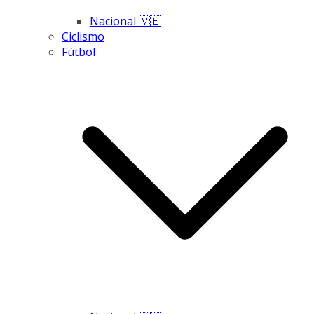
Nacional 🇻🇪
Ciclismo
Fútbol