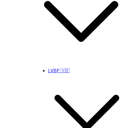
LVBP 🇻🇪