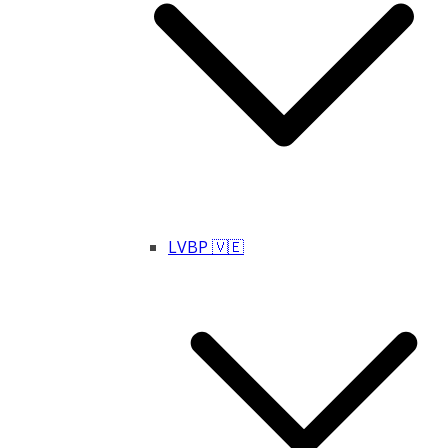
LVBP 🇻🇪