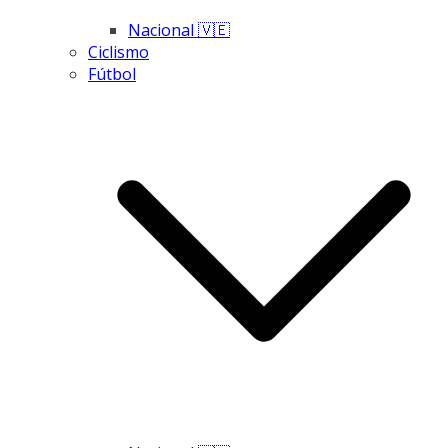
Nacional 🇻🇪
Ciclismo
Fútbol