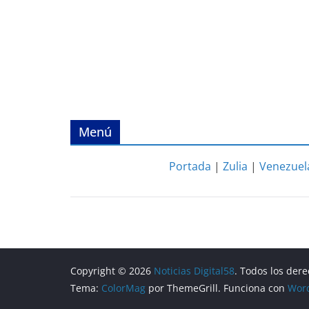
Menú
Portada
|
Zulia
|
Venezuel
Copyright © 2026
Noticias Digital58
. Todos los der
Tema:
ColorMag
por ThemeGrill. Funciona con
Wor