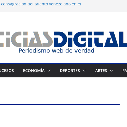
 consagración del talento venezolano en el
tranjeros continúan como presos políticos
gua desatan protestas nocturnas en
os
 dermocosmética Vida Gloss abre en
 Zuliano busca redimirse en su feudo
UCESOS
ECONOMÍA
DEPORTES
ARTES
F