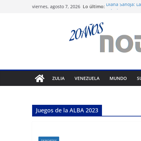
Saltar
Lo último:
Diana Sanoja: La
viernes, agosto 7, 2026
al
exterior
Venezuela: 40 ex
contenido
del régimen
Apagones en Ara
varios municipi
Nueva tienda de
Maracaibo
Liga FutVe: Rayo
ZULIA
VENEZUELA
MUNDO
S
Juegos de la ALBA 2023
DEPORTES