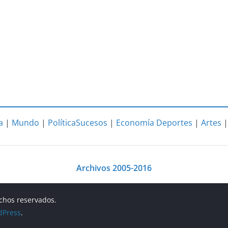
a
|
Mundo
|
Política
Sucesos
|
Economía
Deportes
|
Artes
Archivos 2005-2016
echos reservados.
dPress
.