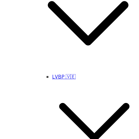
LVBP 🇻🇪