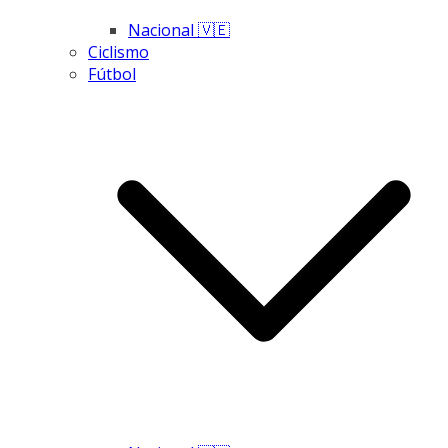
Nacional 🇻🇪
Ciclismo
Fútbol