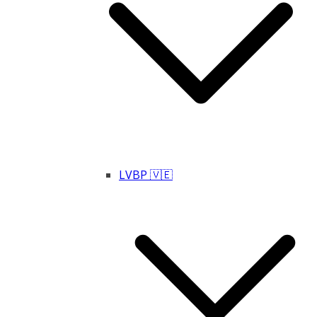
LVBP 🇻🇪