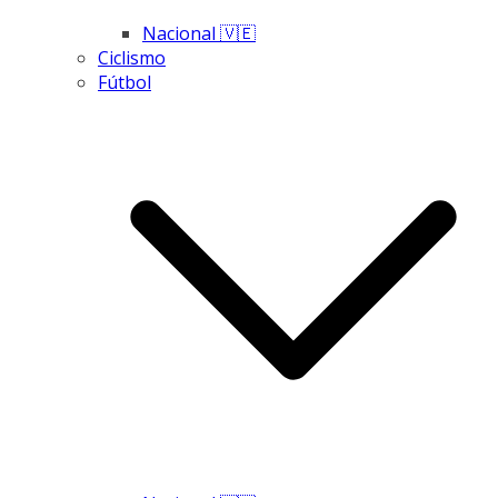
Nacional 🇻🇪
Ciclismo
Fútbol