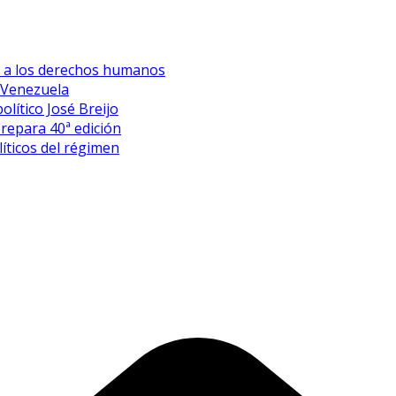
es a los derechos humanos
 Venezuela
olítico José Breijo
prepara 40ª edición
íticos del régimen