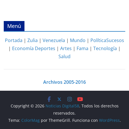
Menú
Portada
|
Zulia
|
Venezuela
|
Mundo
|
Política
Sucesos
|
Economía
Deportes
|
Artes
|
Fama
|
Tecnología
|
Salud
Archivos 2005-2016
Copyright © 2026
Noticias Digital58
. Todos los derechos
reservados.
Tema:
ColorMag
por ThemeGrill. Funciona con
WordPress
.