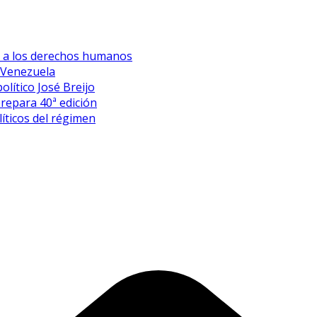
es a los derechos humanos
 Venezuela
olítico José Breijo
prepara 40ª edición
íticos del régimen