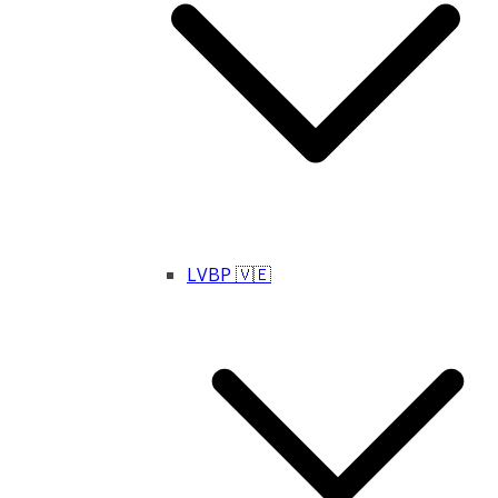
LVBP 🇻🇪