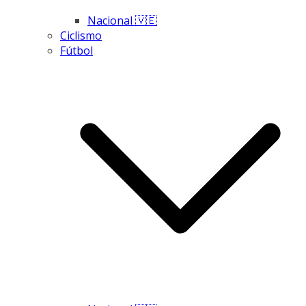
Nacional 🇻🇪
Ciclismo
Fútbol