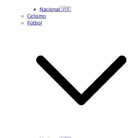
Nacional 🇻🇪
Ciclismo
Fútbol