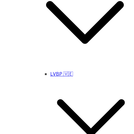
LVBP 🇻🇪