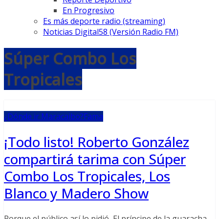
En Progresivo
Es más deporte radio (streaming)
Noticias Digital58 (Versión Radio FM)
Súper Combo Los
Tropicales
¿Dónde ir Maracaibo?
Fama
¡Todo listo! Roberto González
compartirá tarima con Súper
Combo Los Tropicales, Los
Blanco y Madero Show
Porque el público así lo pidió, El príncipe de la guaracha