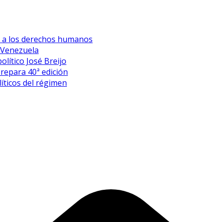
es a los derechos humanos
 Venezuela
olítico José Breijo
prepara 40ª edición
íticos del régimen