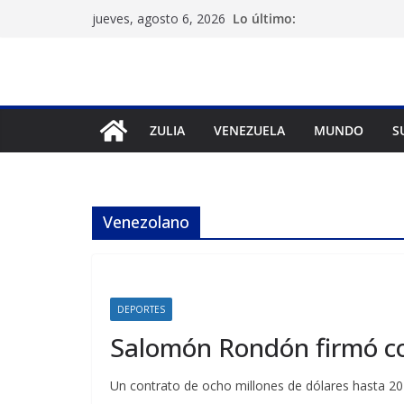
Saltar
Lo último:
jueves, agosto 6, 2026
al
contenido
ZULIA
VENEZUELA
MUNDO
S
Venezolano
DEPORTES
Salomón Rondón firmó co
Un contrato de ocho millones de dólares hasta 202