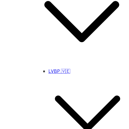
LVBP 🇻🇪