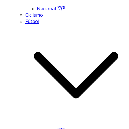
Nacional 🇻🇪
Ciclismo
Fútbol