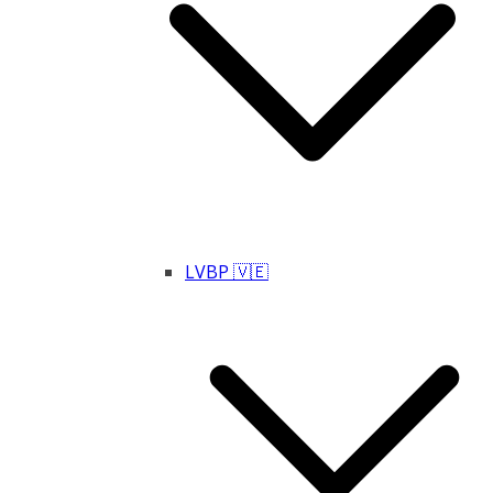
LVBP 🇻🇪