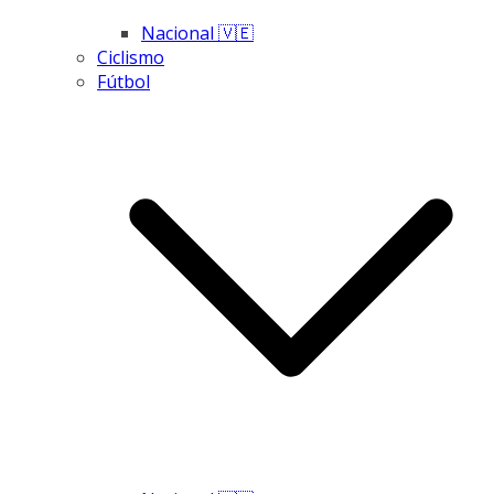
Nacional 🇻🇪
Ciclismo
Fútbol