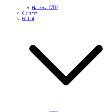
Nacional 🇻🇪
Ciclismo
Fútbol