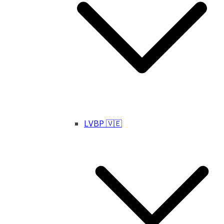
LVBP 🇻🇪