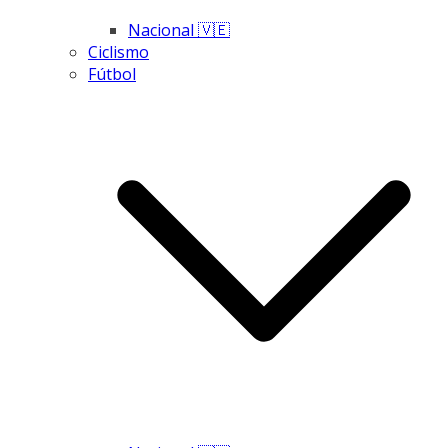
Nacional 🇻🇪
Ciclismo
Fútbol