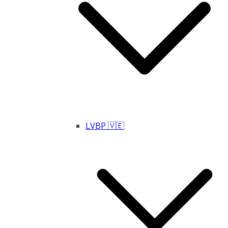
LVBP 🇻🇪