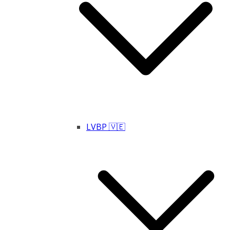
LVBP 🇻🇪