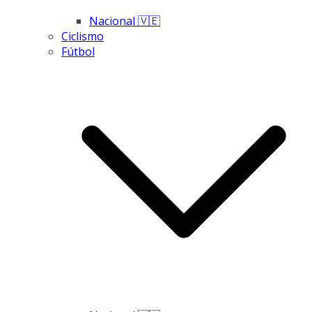
Nacional 🇻🇪
Ciclismo
Fútbol