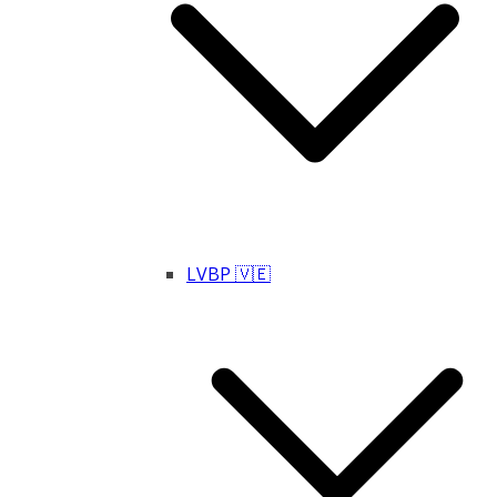
LVBP 🇻🇪