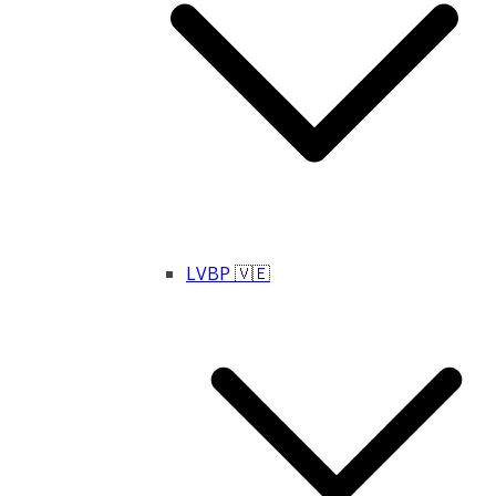
LVBP 🇻🇪