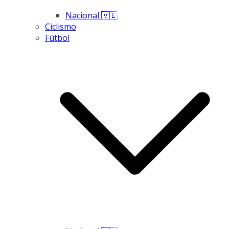
Nacional 🇻🇪
Ciclismo
Fútbol