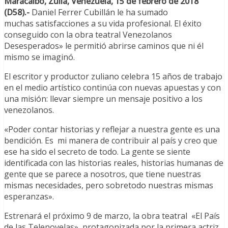
Maracaibo, Zulia, Venezuela, 15 de febrero de 2018
(D58).-
Daniel Ferrer Cubillán le ha sumado
muchas satisfacciones a su vida profesional. El éxito
conseguido con la obra teatral Venezolanos
Desesperados» le permitió abrirse
caminos
que ni él
mismo se imaginó.
El escritor y productor zuliano celebra
15
años
de trabajo
en el medio artístico continúa con nuevas apuestas y con
una misión: llevar siempre un mensaje positivo a los
venezolanos.
«Poder contar historias y reflejar a nuestra gente es una
bendición. Es mi manera de contribuir al país y creo que
ese ha sido el secreto de todo. La gente se siente
identificada con las historias reales, historias humanas de
gente que se parece a nosotros, que tiene nuestras
mismas necesidades, pero sobretodo nuestras mismas
esperanzas».
Estrenará el próximo 9 de marzo, la obra teatral «El País
de las Telenovelas», protagonizada por la primera actriz