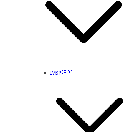
LVBP 🇻🇪