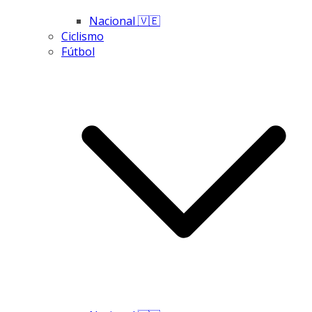
Nacional 🇻🇪
Ciclismo
Fútbol