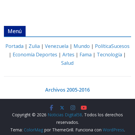
Menú
Portada
|
Zulia
|
Venezuela
|
Mundo
|
Política
Sucesos
|
Economía
Deportes
|
Artes
|
Fama
|
Tecnología
|
Salud
Archivos 2005-2016
Copyright © 2026
Noticias Digital58
. Todos los derechos
reservados.
Tema:
ColorMag
por ThemeGrill. Funciona con
WordPress
.