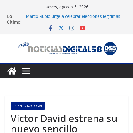
Saltar
jueves, agosto 6, 2026
al
Lo
Marco Rubio urge a celebrar elecciones legítimas
contenido
último:
en Venezuela
Liga FutVe: Rayo Zuliano busca redimirse en su
feudo
Diana Sanoja: La consagración del talento
venezolano en el exterior
Hallan el cuerpo del montañista Nirmal Purja tras
avalancha en Pakistán
Machado exige un cronograma electoral a la mesa
de diálogo
TALENTO NACIONAL
Víctor David estrena su
nuevo sencillo