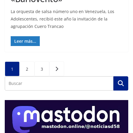
La orquesta de salsa número uno en Venezuela, Los
Adolescentes, recibió este año la invitación de la
agrupación Cuero Trancao
Leer más...
Posts
1
2
3
pagination