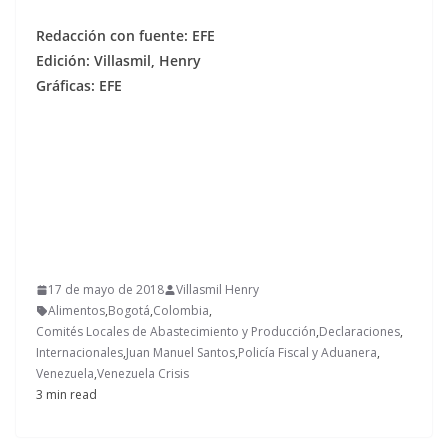
Redacción con fuente: EFE
Edición: Villasmil, Henry
Gráficas: EFE
17 de mayo de 2018
Villasmil Henry
Alimentos
,
Bogotá
,
Colombia
,
Comités Locales de Abastecimiento y Producción
,
Declaraciones
,
Internacionales
,
Juan Manuel Santos
,
Policía Fiscal y Aduanera
,
Venezuela
,
Venezuela Crisis
3 min read