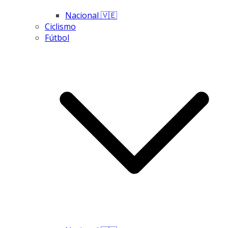
Nacional 🇻🇪
Ciclismo
Fútbol