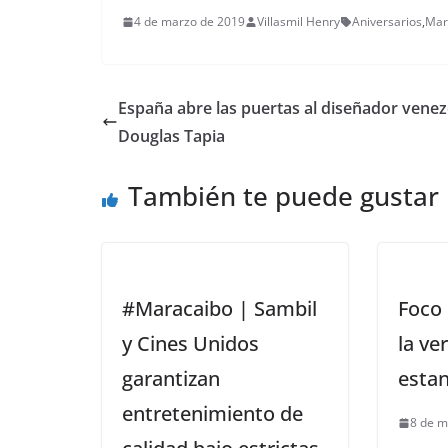
4 de marzo de 2019
Villasmil Henry
Aniversarios
,
Mar
España abre las puertas al diseñador vene
Douglas Tapia
También te puede gustar
#Maracaibo | Sambil
Foco 
y Cines Unidos
la ve
garantizan
esta
entretenimiento de
8 de m