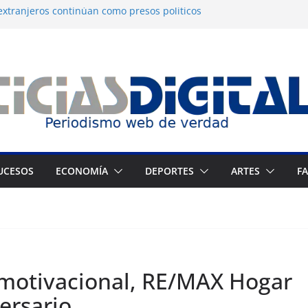
extranjeros continúan como presos políticos
ia: OVP denuncia 15 años de violaciones a los
anos
 independiente del Fondo Petrolero en
a exige justicia por muerte del preso
eijo
ne Francés culmina muestra histórica y
ición
UCESOS
ECONOMÍA
DEPORTES
ARTES
F
 motivacional, RE/MAX Hogar
versario