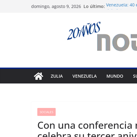
Saltar
Lo último:
Venezuela: 40 
domingo, agosto 9, 2026
al
del régimen
Crisis carcelar
contenido
derechos hum
Exigen control
Venezuela
Vente Venezuel
político José Br
Festival de Ci
prepara 40ª ed
ZULIA
VENEZUELA
MUNDO
S
SOCIALES
Con una conferencia
celebra su tercer ani