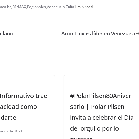
acaibo
,
RE/MAX
,
Regionales
,
Venezuela
,
Zulia
1 min read
zolano
Aron Luix es líder en Venezuela
Informativo trae
#PolarPilsen80Aniver
racidad como
sario | Polar Pilsen
ndarte
invita a celebrar el Día
del orgullo por lo
arzo de 2021