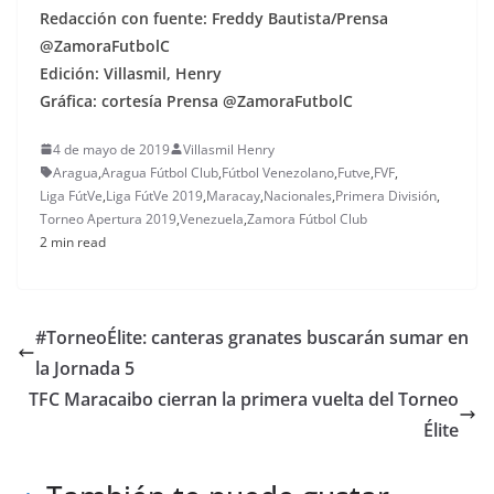
Redacción con fuente: Freddy Bautista/Prensa
@ZamoraFutbolC
Edición: Villasmil, Henry
Gráfica: cortesía Prensa @ZamoraFutbolC
4 de mayo de 2019
Villasmil Henry
Aragua
,
Aragua Fútbol Club
,
Fútbol Venezolano
,
Futve
,
FVF
,
Liga FútVe
,
Liga FútVe 2019
,
Maracay
,
Nacionales
,
Primera División
,
Torneo Apertura 2019
,
Venezuela
,
Zamora Fútbol Club
2 min read
#TorneoÉlite: canteras granates buscarán sumar en
la Jornada 5
TFC Maracaibo cierran la primera vuelta del Torneo
Élite