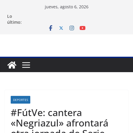
Saltar
jueves, agosto 6, 2026
al
Lo
contenido
último:
DEPORTES
#FútVe: cantera
«Negriazul» afrontará