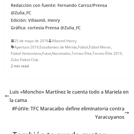
Redacción con fuente: Fernando Carroz/Prensa
@Zulia_FC
Edición: Villasmil, Henry
Gráfica: cortesía Prensa @Zulia_FC
25 de mayo de 2019
Villasmil Henry
Apertura 2019
,
Estudiantes de Mérida
,
Fútbol
,
Fútbol Menor
,
Fútbol Venezolano
,
Futve
,
Nacionales
,
Torneo Élite
,
Torneo Élite 2019
,
Zulia Fútbol Club
2 min read
Luis «Moncho» Martínez le cuenta todo a Mariela en
la cama
#FútVe: TFC Maracaibo define eliminatoria contra
Yaracuyanos