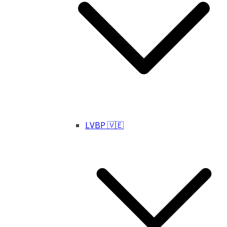
LVBP 🇻🇪