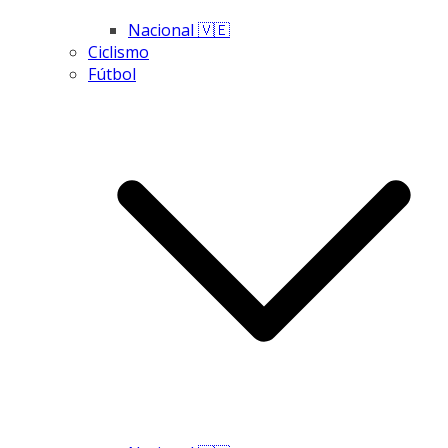
Nacional 🇻🇪
Ciclismo
Fútbol