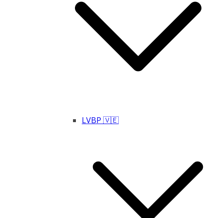
LVBP 🇻🇪