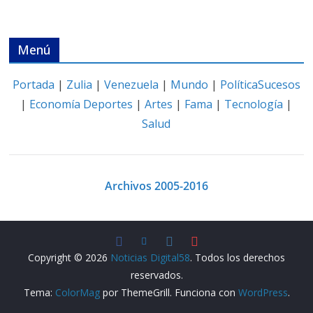
Menú
Portada
|
Zulia
|
Venezuela
|
Mundo
|
Política
Sucesos
|
Economía
Deportes
|
Artes
|
Fama
|
Tecnología
|
Salud
Archivos 2005-2016
Copyright © 2026
Noticias Digital58
. Todos los derechos
reservados.
Tema:
ColorMag
por ThemeGrill. Funciona con
WordPress
.