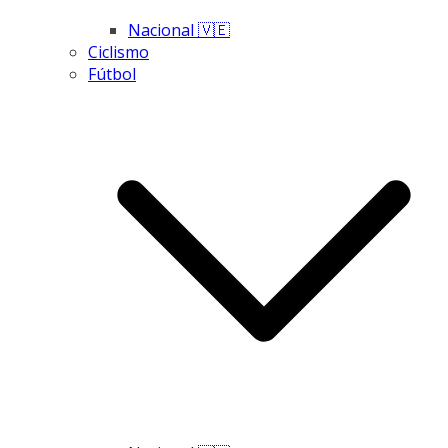
Nacional 🇻🇪
Ciclismo
Fútbol