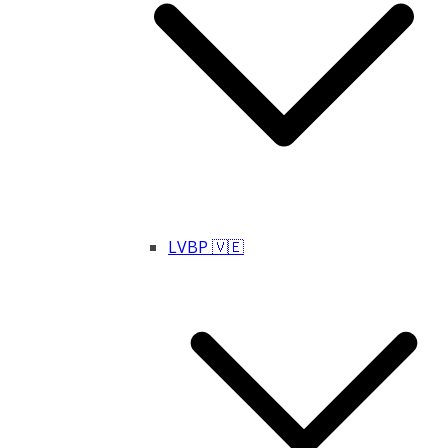
LVBP 🇻🇪