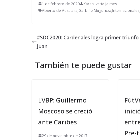
1 de febrero de 2020
Karen Ivette Jaimes
Abierto de Australia
,
Garbiñe Muguruza
,
Internacionales
#SDC2020: Cardenales logra primer triunfo
Juan
También te puede gustar
LVBP: Guillermo
FútV
Moscoso se creció
inici
ante Caribes
entr
Pre-
29 de noviembre de 2017