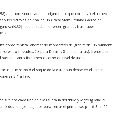
58).-
La norteamericana de origen ruso, que comenzó el torneo
do los octavos de final de un Grand Slam (Roland Garros en
uruza (N.32), que buscaba su tercer ‘grande’, tras haber
017).
ruza como tenista, alternando momentos de gran tenis (35 ‘winners’
errores no forzados, 23 para Kenin, y 8 dobles faltas), frente a una
 partido, tanto físicamente como en nivel de juego.
racas, que rompió el saque de la estadounidense en el tercer
ponerse 3-1 a favor.
i fuera cada una de ellas fuera la del título y logró igualar el
umó dos juegos seguidos para cerrar el primer set por 6-3 en 52