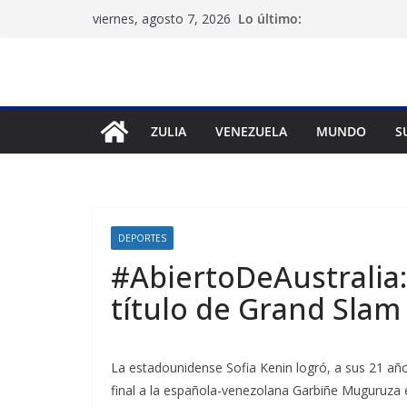
Saltar
Lo último:
viernes, agosto 7, 2026
al
contenido
ZULIA
VENEZUELA
MUNDO
S
DEPORTES
#AbiertoDeAustralia:
título de Grand Slam
La estadounidense Sofia Kenin logró, a sus 21 año
final a la española-venezolana Garbiñe Muguruza e