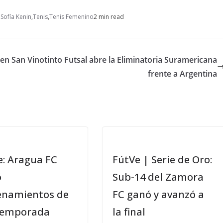
,
Sofía Kenin
,
Tenis
,
Tenis Femenino
2 min read
 en San
Vinotinto Futsal abre la Eliminatoria Suramericana
frente a Argentina
e: Aragua FC
FútVe | Serie de Oro:
ó
Sub-14 del Zamora
enamientos de
FC ganó y avanzó a
temporada
la final