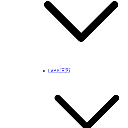
LVBP 🇻🇪