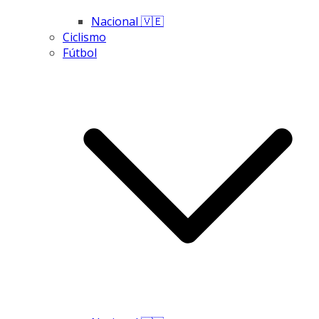
Nacional 🇻🇪
Ciclismo
Fútbol