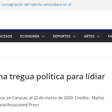
 consagración del talento venezolano en el
tranjeros continúan como presos políticos
gua desatan protestas nocturnas en
os
 dermocosmética Vida Gloss abre en
UCESOS
ECONOMÍA
DEPORTES
ARTES
F
 Zuliano busca redimirse en su feudo
a tregua política para lidiar
ce, en Caracas, el 22 de marzo de 2020. Credito: .Matías
oix/Associated Press