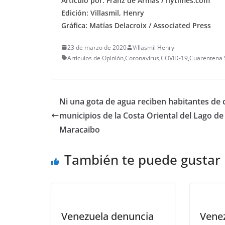
Articulo por: Franz de Armas / nytimes.com
Edición: Villasmil, Henry
Gráfica: Matías Delacroix / Associated Press
23 de marzo de 2020
Villasmil Henry
Artículos de Opinión
,
Coronavirus
,
COVID-19
,
Cuarentena 
Ni una gota de agua reciben habitantes de 
municipios de la Costa Oriental del Lago de
Maracaibo
También te puede gustar
Venezuela denuncia
Venez