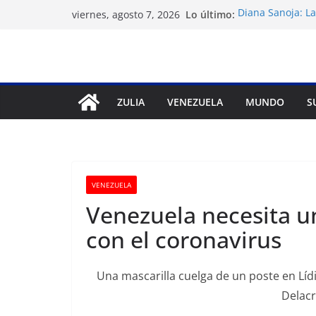
Saltar
Lo último:
Diana Sanoja: La
viernes, agosto 7, 2026
al
exterior
Venezuela: 40 ex
contenido
del régimen
Apagones en Ara
varios municipi
Nueva tienda de
ZULIA
VENEZUELA
MUNDO
S
Maracaibo
Liga FutVe: Rayo
VENEZUELA
Venezuela necesita un
con el coronavirus
Una mascarilla cuelga de un poste en Lídi
Delacr