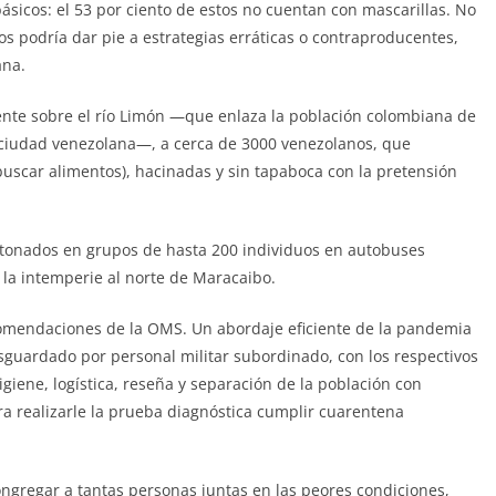
ásicos: el 53 por ciento de estos no cuentan con mascarillas. No
cos podría dar pie a estrategias erráticas o contraproducentes,
ana.
uente sobre el río Limón —que enlaza la población colombiana de
ciudad venezolana—, a cerca de 3000 venezolanos, que
uscar alimentos), hacinadas y sin tapaboca con la pretensión
tonados en grupos de hasta 200 individuos en autobuses
la intemperie al norte de Maracaibo.
ecomendaciones de la OMS. Un abordaje eficiente de la pandemia
esguardado por personal militar subordinado, con los respectivos
giene, logística, reseña y separación de la población con
ra realizarle la prueba diagnóstica cumplir cuarentena
ngregar a tantas personas juntas en las peores condiciones,