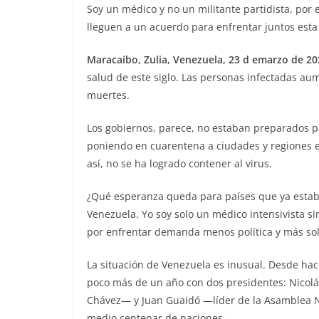
Soy un médico y no un militante partidista, por 
lleguen a un acuerdo para enfrentar juntos est
Maracaibo, Zulia, Venezuela, 23 d emarzo de 20
salud de este siglo. Las personas infectadas a
muertes.
Los gobiernos, parece, no estaban preparados p
poniendo en cuarentena a ciudades y regiones e
así, no se ha logrado contener al virus.
¿Qué esperanza queda para países que ya estaban
Venezuela. Yo soy solo un médico intensivista si
por enfrentar demanda menos política y más sol
La situación de Venezuela es inusual. Desde hace 
poco más de un año con dos presidentes: Nicolá
Chávez— y Juan Guaidó —líder de la Asamblea 
medio centenar de naciones—.