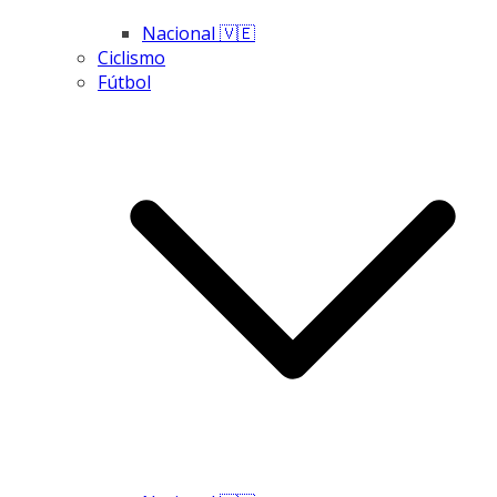
Nacional 🇻🇪
Ciclismo
Fútbol