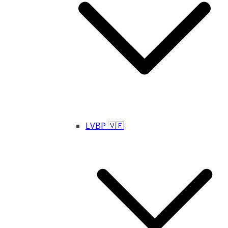
LVBP 🇻🇪