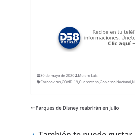
30 de mayo de 2020
Molero Luis
Coronavirus
,
COVID-19
,
Cuarentena
,
Gobierno Nacional
,
N
Parques de Disney reabrirán en julio
También te puede gustar