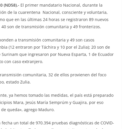
0 (ND58).-
El primer mandatario Nacional, durante la
ción de la cuarentena Nacional, consciente y voluntaria,
rmo que en las últimas 24 horas se registraron 89 nuevos
s 40 son de transmisión comunitaria y 49 fronterizos.
sponden a transmisión comunitaria y 49 son casos
ia (12 entraron por Táchira y 10 por el Zulia); 20 son de
 de Surinam que ingresaron por Nueva Esparta, 1 de Ecuador
to con caso extranjero.
transmisión comunitaria, 32 de ellos provienen del foco
o, estado Zulia.
nte, ya hemos tomado las medidas, el país está preparado
unicipios Mara, Jesús María Semprúm y Guajira, por eso
e de queda», agrego Maduro.
la fecha un total de 970.394 pruebas diagnósticas de COVID-