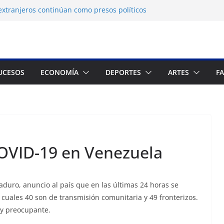
extranjeros continúan como presos políticos
ia: OVP denuncia 15 años de violaciones a los
anos
 independiente del Fondo Petrolero en
a exige justicia por muerte del preso
UCESOS
ECONOMÍA
DEPORTES
ARTES
F
eijo
ne Francés culmina muestra histórica y
ición
OVID-19 en Venezuela
aduro, anuncio al país que en las últimas 24 horas se
 cuales 40 son de transmisión comunitaria y 49 fronterizos.
uy preocupante.