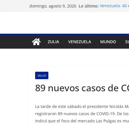
Saltar
Lo último:
Venezuela: 40 
domingo, agosto 9, 2026
al
del régimen
Crisis carcelar
contenido
derechos hum
Exigen control
Venezuela
Vente Venezuel
ZULIA
VENEZUELA
MUNDO
S
político José Br
Festival de Ci
prepara 40ª ed
SALUD
89 nuevos casos de C
La tarde de este sábado el presidente Nicolás M
registraron 89 nuevos casos de COVID-19. De los
Indicó que el foco del mercado Las Pulgas es m