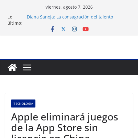
Saltar
viernes, agosto 7, 2026
al
Lo
Diana Sanoja: La consagración del talento
contenido
último:
venezolano en el exterior
Venezuela: 40 extranjeros continúan como presos
políticos del régimen
Apagones en Aragua desatan protestas nocturnas
en varios municipios
Nueva tienda de dermocosmética Vida Gloss abre
en Maracaibo
Liga FutVe: Rayo Zuliano busca redimirse en su
feudo
TECNOLOGÍA
Apple eliminará juegos
de la App Store sin