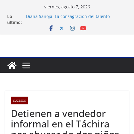
Saltar
viernes, agosto 7, 2026
al
Lo
Diana Sanoja: La consagración del talento
contenido
último:
venezolano en el exterior
Venezuela: 40 extranjeros continúan como presos
políticos del régimen
Apagones en Aragua desatan protestas nocturnas
en varios municipios
Nueva tienda de dermocosmética Vida Gloss abre
en Maracaibo
Liga FutVe: Rayo Zuliano busca redimirse en su
feudo
SUCESOS
Detienen a vendedor
informal en el Táchira