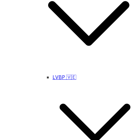
LVBP 🇻🇪