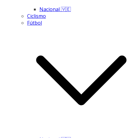
Nacional 🇻🇪
Ciclismo
Fútbol