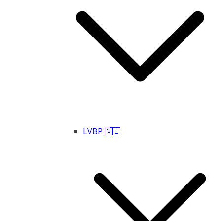
LVBP 🇻🇪