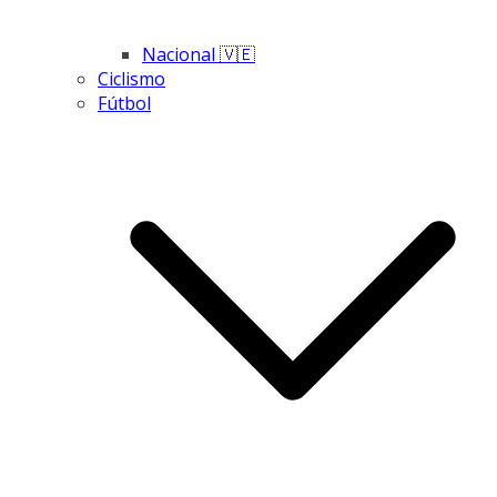
Nacional 🇻🇪
Ciclismo
Fútbol