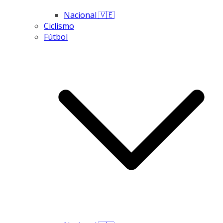
Nacional 🇻🇪
Ciclismo
Fútbol