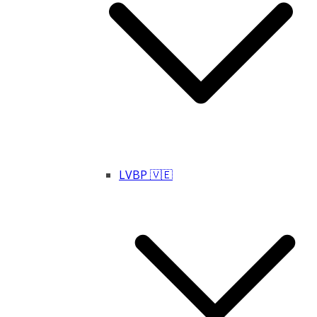
LVBP 🇻🇪