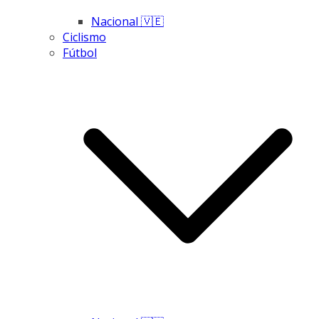
Nacional 🇻🇪
Ciclismo
Fútbol