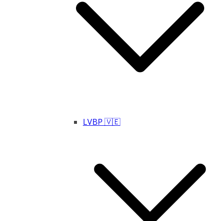
LVBP 🇻🇪