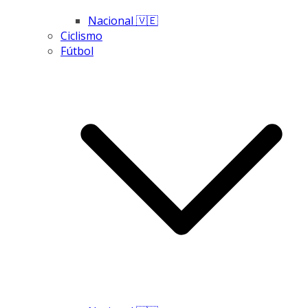
Nacional 🇻🇪
Ciclismo
Fútbol