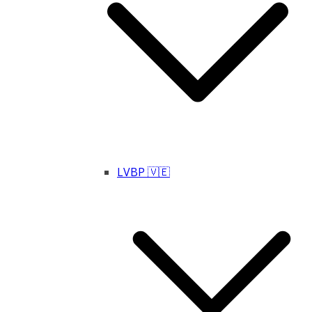
LVBP 🇻🇪