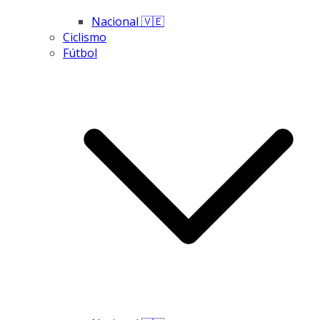
Nacional 🇻🇪
Ciclismo
Fútbol