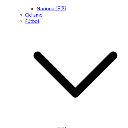
Nacional 🇻🇪
Ciclismo
Fútbol