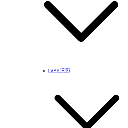
LVBP 🇻🇪