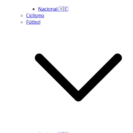
Nacional 🇻🇪
Ciclismo
Fútbol