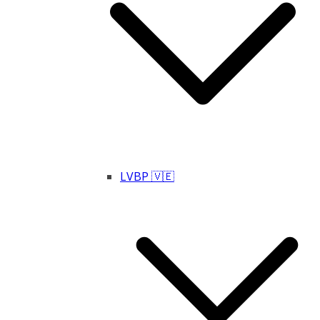
LVBP 🇻🇪