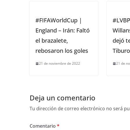
#FIFAWorldCup |
#LVBP
England – Irán: Faltó
Willan
el brazalete,
dejó t
rebosaron los goles
Tibur
21 de noviembre de 2022
21 de n
Deja un comentario
Tu dirección de correo electrónico no será pu
Comentario
*