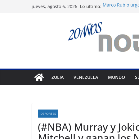
Saltar
Lo último:
Marco Rubio urge
jueves, agosto 6, 2026
al
Venezuela
Liga FutVe: Rayo
contenido
Diana Sanoja: La 
exterior
Hallan el cuerpo 
avalancha en Pak
Machado exige un
diálogo
ZULIA
VENEZUELA
MUNDO
S
DEPORTES
(#NBA) Murray y Joki
Mitchell y ganan los 