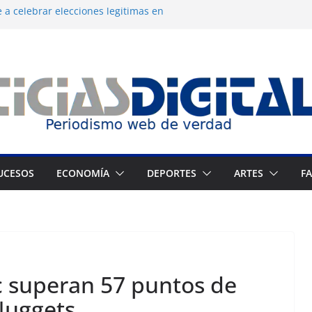
 a celebrar elecciones legítimas en
 Zuliano busca redimirse en su feudo
consagración del talento venezolano en el
del montañista Nirmal Purja tras
istán
 cronograma electoral a la mesa de
UCESOS
ECONOMÍA
DEPORTES
ARTES
F
c superan 57 puntos de
Nuggets