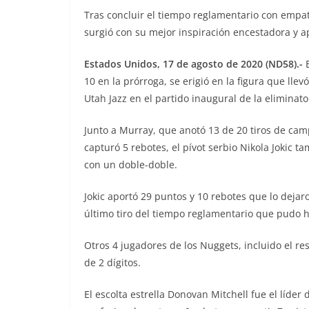
Tras concluir el tiempo reglamentario con empat
surgió con su mejor inspiración encestadora y ap
Estados Unidos, 17 de agosto de 2020 (ND58).-
E
10 en la prórroga, se erigió en la figura que lle
Utah Jazz en el partido inaugural de la elimina
Junto a Murray, que anotó 13 de 20 tiros de campo
capturó 5 rebotes, el pívot serbio Nikola Jokic t
con un doble-doble.
Jokic aportó 29 puntos y 10 rebotes que lo dejar
último tiro del tiempo reglamentario que pudo ha
Otros 4 jugadores de los Nuggets, incluido el r
de 2 dígitos.
El escolta estrella Donovan Mitchell fue el líde